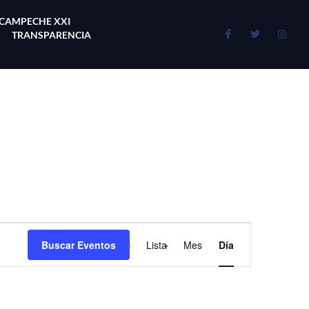
 CAMPECHE XXI
TRANSPARENCIA
Navegación
Buscar Eventos
Lista
Mes
Día
de
vistas
de
Evento