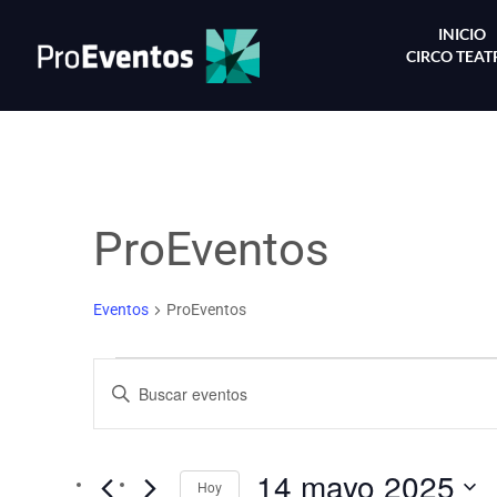
INICIO
CIRCO TEA
ProEventos
Eventos
ProEventos
Búsqueda
Introduce
y
la
palabra
navegació
clave.
14 mayo 2025
de
Busca
Hoy