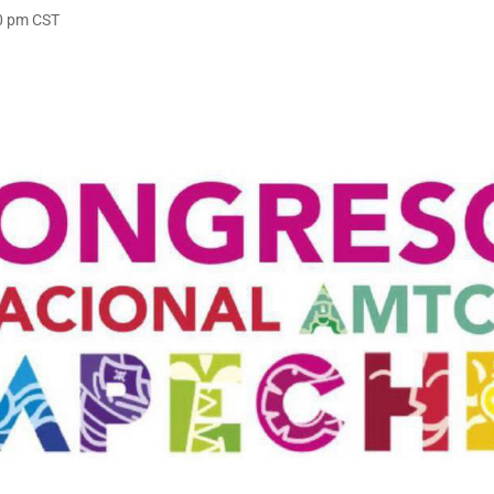
00 pm
CST