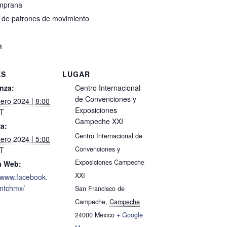
emprana
s de patrones de movimiento
a
ES
LUGAR
nza:
Centro Internacional
de Convenciones y
rero 2024 | 8:00
Exposiciones
T
Campeche XXI
za:
Centro Internacional de
rero 2024 | 5:00
Convenciones y
T
Exposiciones Campeche
a Web:
XXI
//www.facebook.
mtchmx/
San Francisco de
Campeche
,
Campeche
24000
Mexico
+ Google