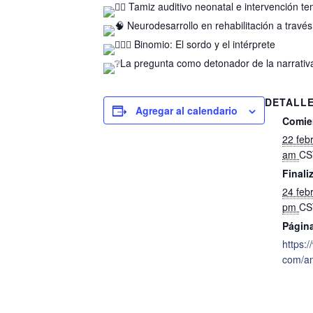
Tamiz auditivo neonatal e intervención t
Neurodesarrollo en rehabilitación a travé
Binomio: El sordo y el intérprete
La pregunta como detonador de la narrativ
DETALL
Agregar al calendario
Comie
22 feb
am
CS
Finali
24 feb
pm
CS
Págin
https:
com/a